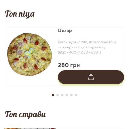
Топ піца
Цезар
Бекон, куряче філе, перепелине яйце,
сир, сирний соус з Пармезану.
(Ø25 – 400 г/ Ø30 – 650 г)
280 грн
Топ страви