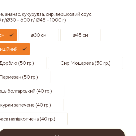
е, ананас, кукурудза, сир, вершковий соус.
 г/Ø30 – 600 г/ Ø45 – 1000 г)
см
⌀30 см
⌀45 см
иційний
Дорблю (50 гр.)
Сир Моцарела (50 гр.)
Пармезан (50 гр.)
ць болгарський (40 гр.)
 курки запечене (40 гр.)
аса напівкопчена (40 гр.)