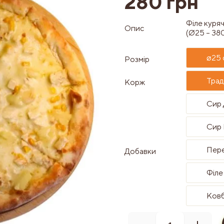
280 грн
Філе куряч
Опис
(Ø25 – 380
⌀25 
Розмір
Трад
Корж
Сир 
Сир 
Пере
Добавки
Філе
Ковб