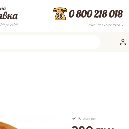
0 800 218 018
00
00
7
до 20
Безкоштовно по Україні
Пошук
В наявності