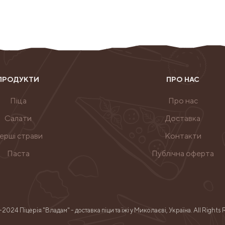
ПРОДУКТИ
ПРО НАС
Піца
Про нас
Салати
Доставка
ерші страви
Контакти
Паста
Публічна оферта
024 Піцерія "Владам" - доставка піци та їжі у Миколаєві, Україна. All Rights 