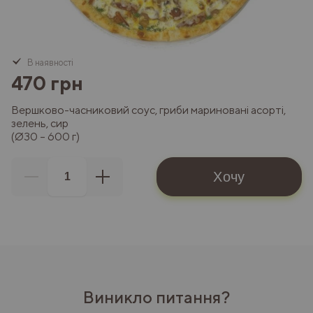
В наявності
470 грн
Вершково-часниковий соус, гриби мариновані асорті,
зелень, сир
(Ø30 – 600 г)
Хочу
Виникло питання?