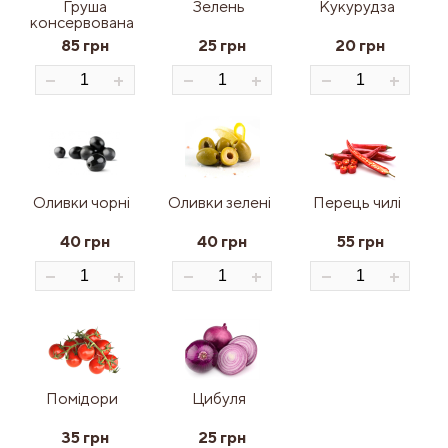
Груша
Зелень
Кукурудза
консервована
85 грн
25 грн
20 грн
Оливки чорні
Оливки зелені
Перець чилі
40 грн
40 грн
55 грн
Помідори
Цибуля
35 грн
25 грн