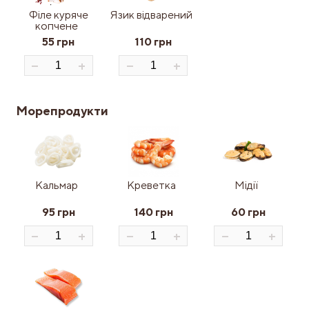
Філе куряче
Язик відварений
копчене
55 грн
110 грн
Морепродукти
Кальмар
Креветка
Мідії
95 грн
140 грн
60 грн