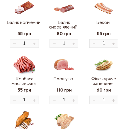
Балик копчений
Балик
Бекон
сиров'ялений
55 грн
80 грн
55 грн
Ковбаса
Прошуто
Філе куряче
мисливська
запечене
55 грн
110 грн
60 грн