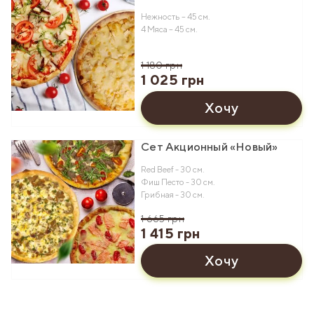
Нежность – 45 см.
4 Мяса – 45 см.
1 180 грн
1 025 грн
Хочу
Сет Акционный «Новый»
Red Beef - 30 см.
Фиш Песто - 30 см.
Грибная - 30 см.
1 665 грн
1 415 грн
Хочу