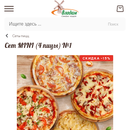
Поиск
Сеты пицц
Сет MINI (4 пицы) №1
СКИДКА -15%