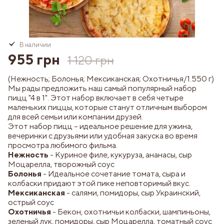
В наличии
955 грн
1 120 грн
(Нежность; Болонья; Мексиканская; Охотничья/1.550 г)
Мы рады предложить наш самый популярный набор
пицц "4 в 1". Этот набор включает в себя четыре
маленьких пиццы, которые станут отличным выбором
для всей семьи или компании друзей.
Этот набор пицц – идеальное решение для ужина,
вечеринки с друзьями или удобная закуска во время
просмотра любимого фильма.
Нежность
- Куриное филе, кукуруза, ананасы, сыр
Моцарелла, творожный соус
Болонья
- Идеальное сочетание томата, сыра и
колбаски придают этой пике неповторимый вкус.
Мексиканская
- салями, помидоры, сыр Украинский,
острый соус
Охотничья
- Бекон, охотничьи колбаски, шампиньоны,
зеленый лук, помидоры, сыр Моцарелла, томатный соус