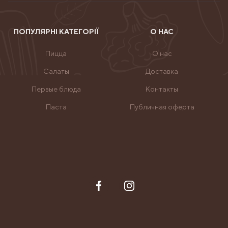
Доставка еды подойдёт для:
Сотрудников офисов
ПОПУЛЯРНІ КАТЕГОРІЇ
О НАС
Студентов
Пицца
О нас
Салаты
Доставка
Людей пожилого возраста
Первые блюда
Контакты
Мам в декрете
Паста
Публичная оферта
Всей семьи
Сделать заказ просто: выберите меню, оставьте
свои контакты — и ваш вкусный обед уже в пути!
Телефон: 0800 218 018
Принимаем заказы с понедельника по пятницу