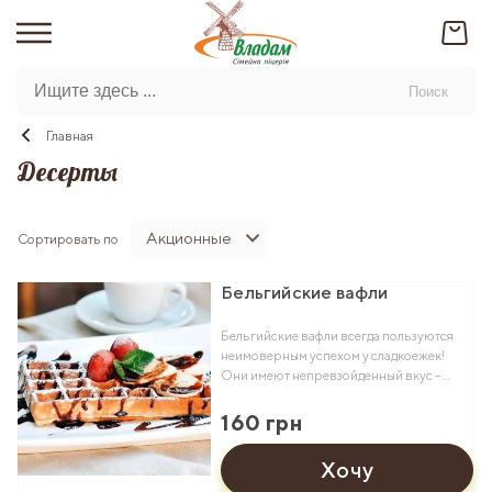
Поиск
Главная
Десерты
Акционные
Сортировать по
Бельгийские вафли
Бельгийские вафли всегда пользуются
неимоверным успехом у сладкоежек!
Они имеют непревзойденный вкус –
мягкие, пышные, воздушные! Подают с
сезонными ягодами или фруктами и
160 грн
топпингом. Вес: 210 грамм
Хочу