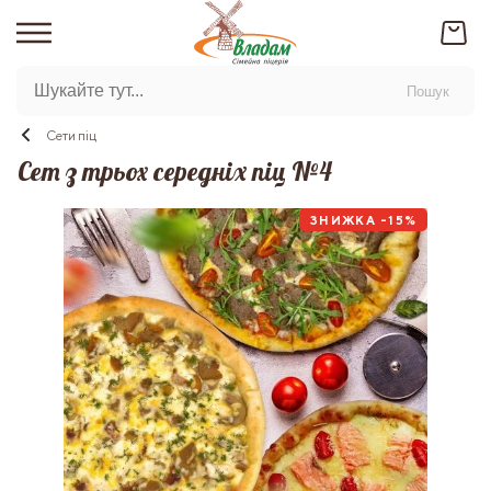
Пошук
Сети піц
Сет з трьох середніх піц №4
ЗНИЖКА -15%