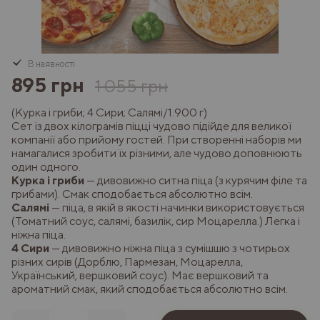
В наявності
895 грн
1 055 грн
(Курка і гриби; 4 Сири; Салямі/1.900 г)
Сет із двох кілограмів піцці чудово підійде для великої
компанії або прийому гостей. При створенні наборів ми
намагалися зробити їх різними, але чудово доповнюють
один одного.
Курка і гриби
— дивовижно ситна піца (з курячим філе та
грибами). Смак сподобається абсолютно всім.
Салямі
— піца, в якій в якості начинки використовується
(Томатний соус, салямі, базилік, сир Моцарелла.) Легка і
ніжна піца.
4 Сири
— дивовижно ніжна піца з сумішшю з чотирьох
різних сирів (Дорблю, Пармезан, Моцарелла,
Український, вершковий соус). Має вершковий та
ароматний смак, який сподобається абсолютно всім.